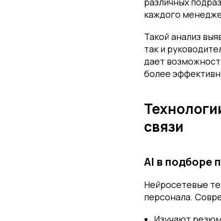
различных подра
каждого менедже
Такой анализ выя
так и руководите
дает возможность
более эффективн
Технологии
связи
AI в подборе 
Нейросетевые те
персонала. Совр
Изучают резюм