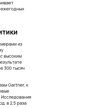
чивает
 ежегодных
итики
имерами из
му
 с высоким
результате
е 300 тысяч
ам Gartner, к
овые
. Исследования
, в 2,5 раза