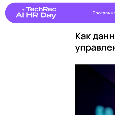
Программ
Как данн
управле