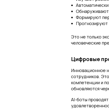
Автоматически
Обнаруживают 
Формируют пер
Прогнозируют 
Это не только эк
человеческие пр
Цифровые пр
Инновационное н
сотрудников. Эт
компетенции и п
обновляются чер
AI-боты проводят
удовлетвореннос