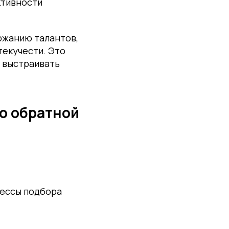
ктивности
ржанию талантов,
текучести. Это
и выстраивать
до обратной
цессы подбора