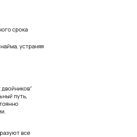
ного срока
 найма, устраняя
 двойников"
ный путь,
стоянно
и.
бразуют все