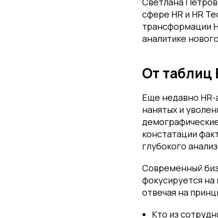
Светлана Петрови
сфере HR и HR Te
трансформации H
аналитике нового
От таблиц 
Еще недавно HR-а
нанятых и уволен
демографические
констатации факт
глубокого анализ
Современный бизн
фокусируется на 
отвечая на прин
Кто из сотрудн