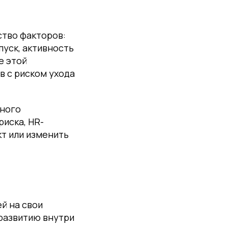
тво факторов:
пуск, активность
е этой
 с риском ухода
нного
риска, HR-
т или изменить
й на свои
развитию внутри