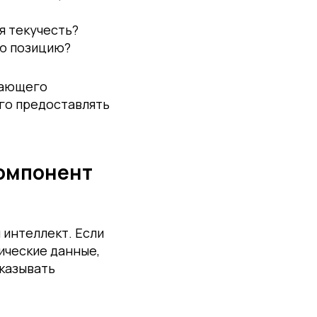
я текучесть?
ую позицию?
вающего
го предоставлять
компонент
интеллект. Если
ические данные,
сказывать