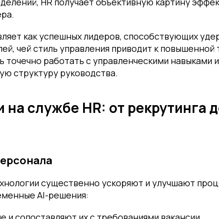
зделений, HR получает объективную картину эффе
ра.
вляет как успешных лидеров, способствующих уде
лей, чей стиль управления приводит к повышенной 
 точечно работать с управленческими навыками 
ую структуру руководства.
 на службе HR: от рекрутинга 
персонала
хнологии существенно ускоряют и улучшают про
еменные AI-решения:
е и сопоставляют их с требованиями вакансии