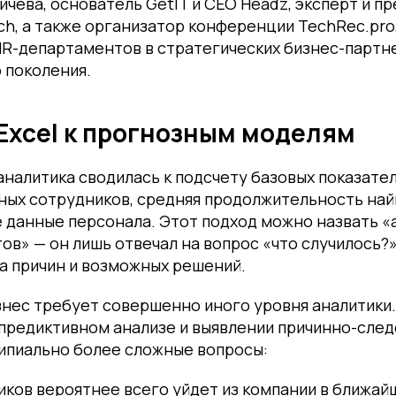
чева, основатель GetIT и CEO Headz, эксперт и п
ch, а также организатор конференции TechRec.pro
R-департаментов в стратегических бизнес-партн
 поколения.
Excel к прогнозным моделям
налитика сводилась к подсчету базовых показател
ных сотрудников, средняя продолжительность най
 данные персонала. Этот подход можно назвать «
ов» — он лишь отвечал на вопрос «что случилось?»
а причин и возможных решений.
ес требует совершенно иного уровня аналитики. 
предиктивном анализе и выявлении причинно-след
ципиально более сложные вопросы:
иков вероятнее всего уйдет из компании в ближа