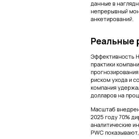
данные в нагляд
непрерывный мон
анкетирований.
Реальные 
Эффективность H
практики компани
прогнозирования 
риском ухода и с
компания удержал
долларов на проц
Масштаб внедрени
2025 году 70% ди
аналитические и
PWC показывают, 