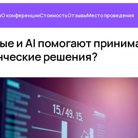
а
О конференции
Стоимость
Отзывы
Место проведения
ые и AI помогают приним
нческие решения?